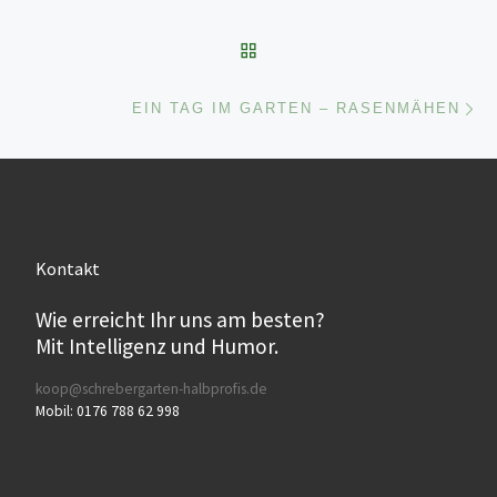
ZURÜCK ZUR BEITRAGSL
Nä
EIN TAG IM GARTEN – RASENMÄHEN
Kontakt
Wie erreicht Ihr uns am besten?
Mit Intelligenz und Humor.
koop@schrebergarten-halbprofis.de
Mobil: 0176 788 62 998