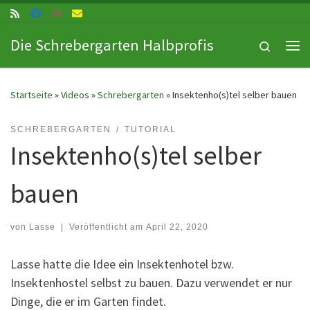
Zum Inhalt springen
Die Schrebergarten Halbprofis
Search
Me
Startseite
»
Videos
»
Schrebergarten
»
Insektenho(s)tel selber bauen
SCHREBERGARTEN
TUTORIAL
Insektenho(s)tel selber
bauen
von
Lasse
|
Veröffentlicht am
April 22, 2020
Lasse hatte die Idee ein Insektenhotel bzw.
Insektenhostel selbst zu bauen. Dazu verwendet er nur
Dinge, die er im Garten findet.