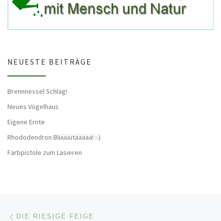
NEUESTE BEITRÄGE
Brennnessel Schlag!
Neues Vögelhaus
Eigene Ernte
Rhododendron Blüüüütäääää! :-)
Farbpistole zum Lasieren
Beitragsnavigation
Vorheriger Beitrag
DIE RIESIGE FEIGE