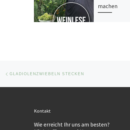
machen
Beitragsnavigation
Vorheriger Beitrag
GLADIOLENZWIEBELN STECKEN
Kontakt
Wie erreicht Ihr uns am besten?