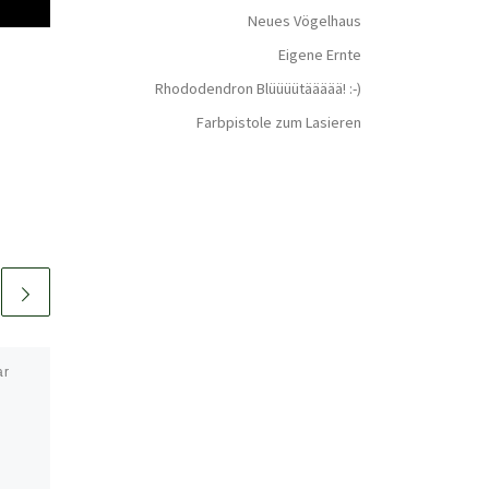
Neues Vögelhaus
Eigene Ernte
Rhododendron Blüüüütäääää! :-)
Farbpistole zum Lasieren
ar
Veröffentlicht am
September 11, 2021
Feuerschale am Tag