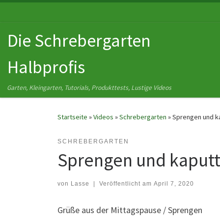
Zum Inhalt springen
Die Schrebergarten
Halbprofis
Garten, Kleingarten, Tutorials, Produkttests, Lustige Videos
Startseite
»
Videos
»
Schrebergarten
»
Sprengen und k
SCHREBERGARTEN
Sprengen und kaputt
von
Lasse
|
Veröffentlicht am
April 7, 2020
Grüße aus der Mittagspause / Sprengen