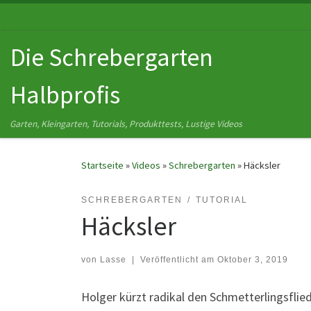
Zum Inhalt springen
Die Schrebergarten
Halbprofis
Garten, Kleingarten, Tutorials, Produkttests, Lustige Videos
Startseite
»
Videos
»
Schrebergarten
»
Häcksler
SCHREBERGARTEN
TUTORIAL
Häcksler
von
Lasse
|
Veröffentlicht am
Oktober 3, 2019
Holger kürzt radikal den Schmetterlingsflied