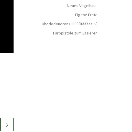
Neues Vögelhaus
Eigene Ernte
Rhododendron Blüüüütäääää! :-)
Farbpistole zum Lasieren