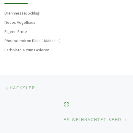
Brennnessel Schlag!
Neues Vögelhaus
Eigene Ernte
Rhododendron Blüüüütäääää! :-)
Farbpistole zum Lasieren
Beitragsnavigation
Vorheriger Beitrag
HÄCKSLER
ZURÜCK ZUR BEITRAGSL
Nä
ES WEIHNACHTET SEHR!