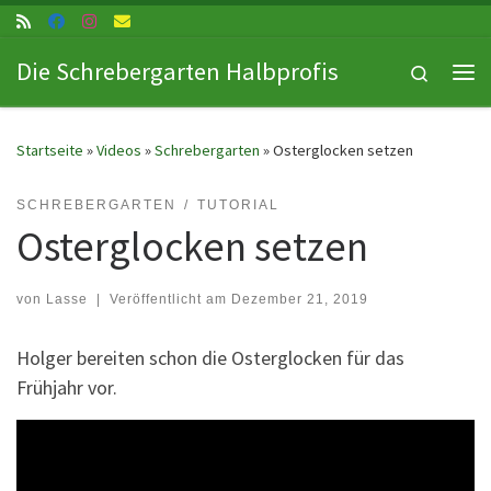
Zum Inhalt springen
Die Schrebergarten Halbprofis
Search
Me
Startseite
»
Videos
»
Schrebergarten
»
Osterglocken setzen
SCHREBERGARTEN
TUTORIAL
Osterglocken setzen
von
Lasse
|
Veröffentlicht am
Dezember 21, 2019
Holger bereiten schon die Osterglocken für das
Frühjahr vor.