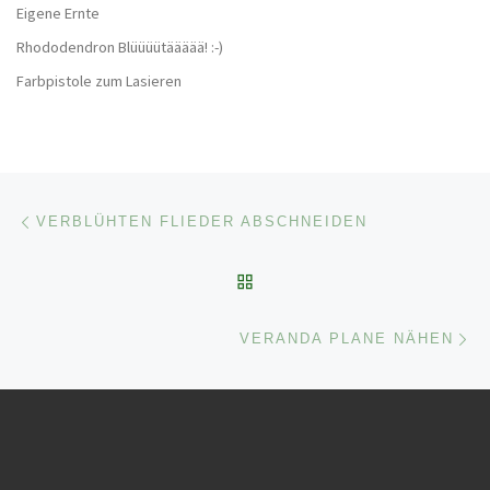
Eigene Ernte
Rhododendron Blüüüütäääää! :-)
Farbpistole zum Lasieren
Beitragsnavigation
Vorheriger Beitrag
VERBLÜHTEN FLIEDER ABSCHNEIDEN
ZURÜCK ZUR BEITRAGSL
Nä
VERANDA PLANE NÄHEN