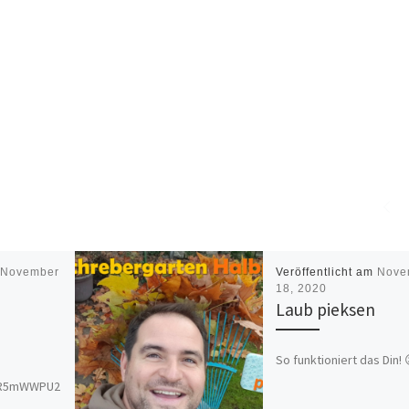
m
November
Veröffentlicht am
Nove
18, 2020
n
Laub pieksen
So funktioniert das Din! 
/IR5mWWPU2