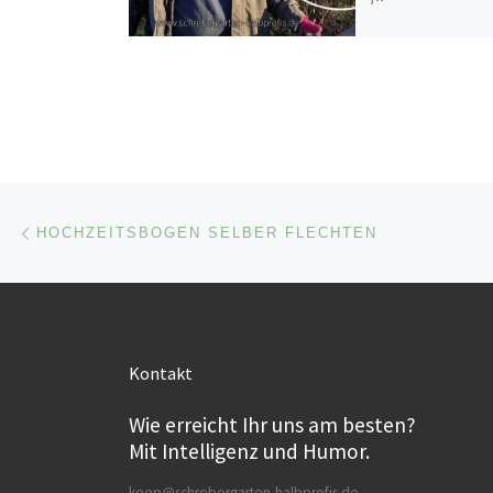
Beitragsnavigation
Vorheriger Beitrag
HOCHZEITSBOGEN SELBER FLECHTEN
Kontakt
Wie erreicht Ihr uns am besten?
Mit Intelligenz und Humor.
koop@schrebergarten-halbprofis.de