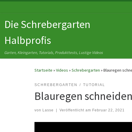
Zum Inhalt springen
Die Schrebergarten
Halbprofis
Garten, Kleingarten, Tutorials, Produkttests, Lustige Videos
Startseite
»
Videos
»
Schrebergarten
»
Blauregen schn
SCHREBERGARTEN
TUTORIAL
Blauregen schneide
von
Lasse
|
Veröffentlicht am
Februar 22, 2021