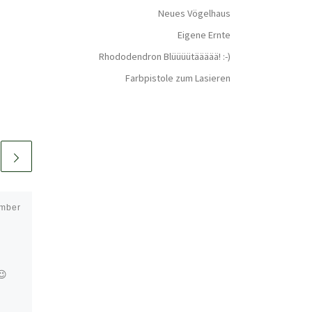
Neues Vögelhaus
Eigene Ernte
Rhododendron Blüüüütäääää! :-)
Farbpistole zum Lasieren
mber
Veröffentlicht am
September 11, 2021
Feuerschale am Tag
😉