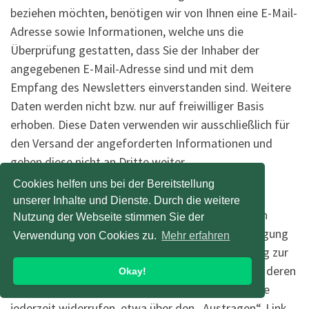
beziehen möchten, benötigen wir von Ihnen eine E-Mail-
Adresse sowie Informationen, welche uns die
Überprüfung gestatten, dass Sie der Inhaber der
angegebenen E-Mail-Adresse sind und mit dem
Empfang des Newsletters einverstanden sind. Weitere
Daten werden nicht bzw. nur auf freiwilliger Basis
erhoben. Diese Daten verwenden wir ausschließlich für
den Versand der angeforderten Informationen und
geben diese nicht an Dritte weiter.
Cookies helfen uns bei der Bereitstellung
Die Verarbeitung der in das
unserer Inhalte und Dienste. Durch die weitere
Newsletteranmeldeformular eingegebenen Daten
Nutzung der Webseite stimmen Sie der
erfolgt ausschließlich auf Grundlage Ihrer Einwilligung
Verwendung von Cookies zu.
Mehr erfahren
(Art. 6 Abs. 1 lit. a DSGVO). Die erteilte Einwilligung zur
Speicherung der Daten, der E-Mail-Adresse sowie deren
Okay!
Nutzung zum Versand des Newsletters können Sie
jederzeit widerrufen, etwa über den „Austragen“-Link