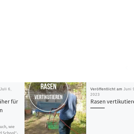
m
Juli 6,
Veröffentlicht am
Juni 
2023
her für
Rasen vertikutier
en
Euch, wie
d School“-