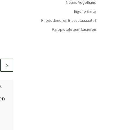
Neues Vögelhaus
Eigene Ernte
Rhododendron Blüüüütäääää! :-)
Farbpistole zum Lasieren
9,
Veröffentlicht am
März 20,
2022
en
Osterkranz selber
machen