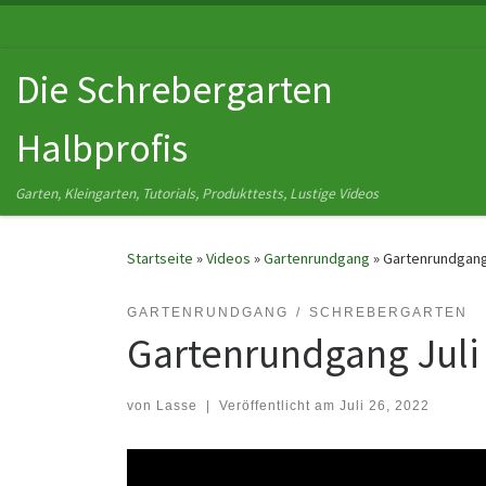
Zum Inhalt springen
Die Schrebergarten
Halbprofis
Garten, Kleingarten, Tutorials, Produkttests, Lustige Videos
Startseite
»
Videos
»
Gartenrundgang
»
Gartenrundgang
GARTENRUNDGANG
SCHREBERGARTEN
Gartenrundgang Juli
von
Lasse
|
Veröffentlicht am
Juli 26, 2022