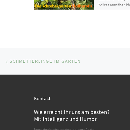
Rollrasenmäher kl
Flächen bearbeite
Beitragsnavigation
Vorheriger Beitrag
SCHMETTERLINGE IM GARTEN
Kontakt
Wie erreicht Ihr uns am besten?
Mit Intelligenz und Humor.
koop@schrebergarten-halbprofis.de