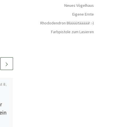
Neues Vögelhaus
Eigene Ernte
Rhododendron Blüüüütäääää! :-)
Farbpistole zum Lasieren
t 8,
Veröffentlicht am
Mai 19,
2026
Neues Vögelhaus
r
ein