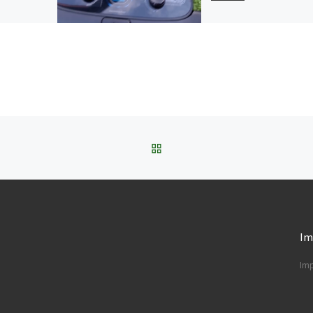
Akku-Rasenmäher mit
Benziner-Power – Litheli
Surge im Test 2025
ZURÜCK ZUR BEITRAGSL
Im
Im