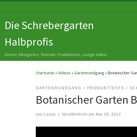
Zum Inhalt springen
Die Schrebergarten
Halbprofis
Garten, Kleingarten, Tutorials, Produkttests, Lustige Videos
Startseite
»
Videos
»
Gartenrundgang
»
Botanischer Gar
GARTENRUNDGANG
PRODUKTTESTS
SC
Botanischer Garten B
von
Lasse
|
Veröffentlicht am
Mai 29, 2022