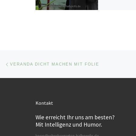
Beitragsnavigation
Vorheriger Beitrag
VERANDA DICHT MACHEN MIT FOLIE
Kontakt
Wie erreicht Ihr uns am besten?
Mit Intelligenz und Humor.
koop@schrebergarten-halbprofis.de