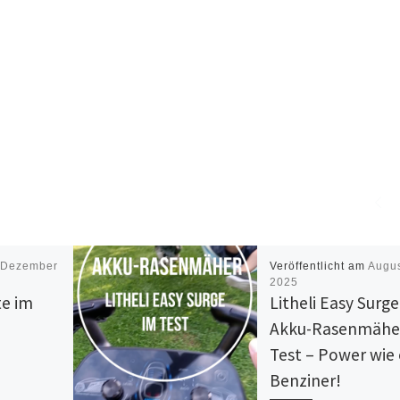
m
Dezember
Veröffentlicht am
Augus
2025
e im
Litheli Easy Surge
Akku-Rasenmähe
Test – Power wie 
Benziner!