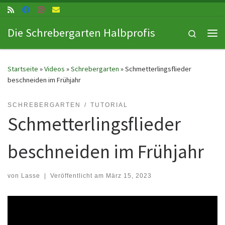
Zum Inhalt springen
Die Schrebergarten Halbprofis
Search
Me
Startseite
»
Videos
»
Schrebergarten
»
Schmetterlingsflieder
beschneiden im Frühjahr
SCHREBERGARTEN
TUTORIAL
Schmetterlingsflieder
beschneiden im Frühjahr
von
Lasse
|
Veröffentlicht am
März 15, 2023