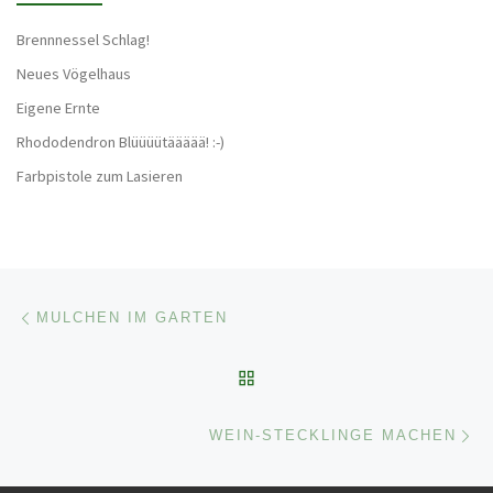
Brennnessel Schlag!
Neues Vögelhaus
Eigene Ernte
Rhododendron Blüüüütäääää! :-)
Farbpistole zum Lasieren
Beitragsnavigation
Vorheriger Beitrag
MULCHEN IM GARTEN
ZURÜCK ZUR BEITRAGSL
Nä
WEIN-STECKLINGE MACHEN