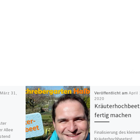
m
März 31,
Veröffentlicht am
April 
2020
Kräuterhochbeet
fertig machen
ster
r Allee
Finalisierung des kleine
stend
Kräuterhochbeetes!