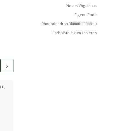
Neues Vögelhaus
Eigene Ernte
Rhododendron Blüüüütäääää! :-)
Farbpistole zum Lasieren
11,
Veröffentlicht am
August 23,
2020
Wurmfarm selber
bauen
n