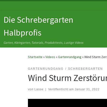
Zum Inhalt springen
Die Schrebergarten
Halbprofis
Garten, Kleingarten, Tutorials, Produkttests, Lustige Videos
Startseite
»
Videos
»
Gartenrundgang
»
Wind Sturm Zer
GARTENRUNDGANG
SCHREBERGARTEN
Wind Sturm Zerstöru
von
Lasse
|
Veröffentlicht am
Januar 31, 2022