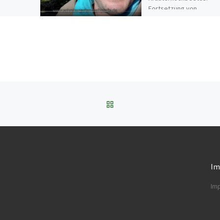
Fortsetzung von
http://schrebergarten-
halbprofis.de/hochbeet
selber-bauen/
ZURÜCK ZUR BEITRAGSL
Im
Im