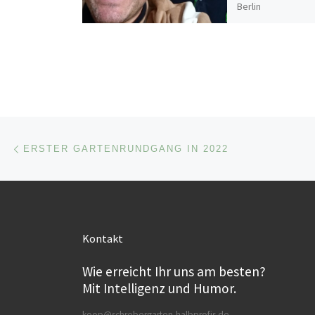
Berlin
Beitragsnavigation
Vorheriger Beitrag
ERSTER GARTENRUNDGANG IN 2022
Kontakt
Wie erreicht Ihr uns am besten?
Mit Intelligenz und Humor.
koop@schrebergarten-halbprofis.de