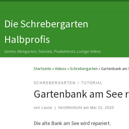
Zum Inhalt springen
Die Schrebergarten
Halbprofis
Garten, Kleingarten, Tutorials, Produkttests, Lustige Videos
Startseite
»
Videos
»
Schrebergarten
»
Gartenbank am 
SCHREBERGARTEN
TUTORIAL
Gartenbank am See r
von
Lasse
|
Veröffentlicht am
Mai 22, 2020
Die alte Bank am See wird repariert.