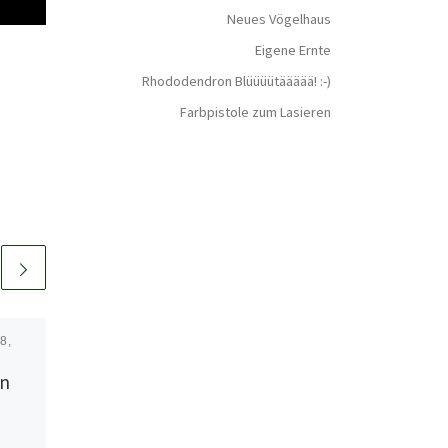
Neues Vögelhaus
Eigene Ernte
Rhododendron Blüüüütäääää! :-)
Farbpistole zum Lasieren
8,
Veröffentlicht am
Mai 26,
2022
en
Veranda dicht
machen mit Folie