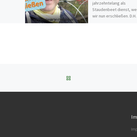
jahrzehntelang als
Staudenbeet dienst, w
wir nun erschließen. D.H.
Stauden und er Goldreg
kommen raus bzw. Teile
werden […]
ZURÜCK ZUR BEITRAGSL
Im
Im