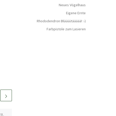
Neues Vögelhaus
Eigene Ernte
Rhododendron Blüüüütäääää! :-)
Farbpistole zum Lasieren
28,
Veröffentlicht am