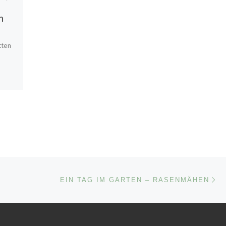
September 17, 2022
n
Gartenrundgang
September
tten
Nä
ISTE
EIN TAG IM GARTEN – RASENMÄHEN