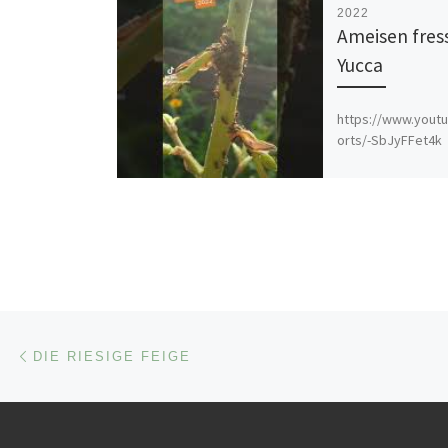
2022
Ameisen fres
Yucca
https://www.yout
orts/-SbJyFFet4k
Beitragsnavigation
Vorheriger Beitrag
DIE RIESIGE FEIGE