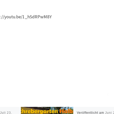
s://youtu.be/1_hSdRPwM8Y
m
Juli 23,
Veröffentlicht am
Juni 