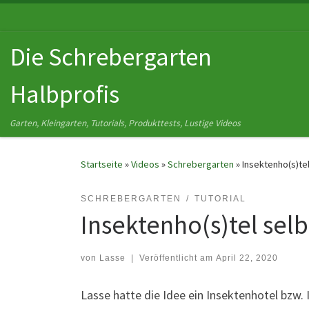
Zum Inhalt springen
Die Schrebergarten
Halbprofis
Garten, Kleingarten, Tutorials, Produkttests, Lustige Videos
Startseite
»
Videos
»
Schrebergarten
»
Insektenho(s)te
SCHREBERGARTEN
TUTORIAL
Insektenho(s)tel sel
von
Lasse
|
Veröffentlicht am
April 22, 2020
Lasse hatte die Idee ein Insektenhotel bzw. 