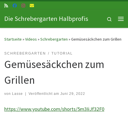
Zum Inhalt springen
Die Schrebergarten Halbprofis
Search
Me
Startseite
»
Videos
»
Schrebergarten
»
Gemüsesäckchen zum Grillen
SCHREBERGARTEN
TUTORIAL
Gemüsesäckchen zum
Grillen
von
Lasse
|
Veröffentlicht am
Juni 29, 2022
https://www.youtube.com/shorts/5m3IiJf32F0