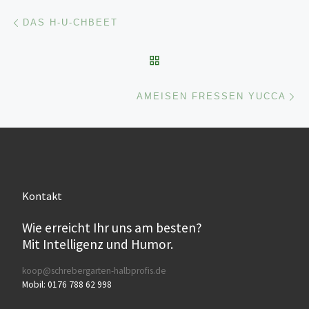
Beitragsnavigation
Vorheriger Beitrag
DAS H-U-CHBEET
ZURÜCK ZUR BEITRAGSL
Nä
AMEISEN FRESSEN YUCCA
Kontakt
Wie erreicht Ihr uns am besten?
Mit Intelligenz und Humor.
koop@schrebergarten-halbprofis.de
Mobil: 0176 788 62 998