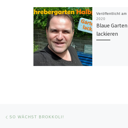
Veröffentlicht a
2020
Blaue Garte
lackieren
Beitragsnavigation
Vorheriger Beitrag
SO WÄCHST BROKKOLI!