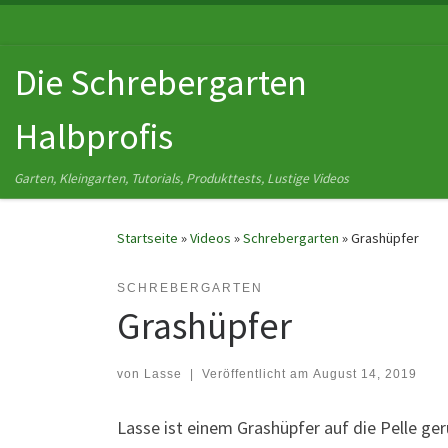
Zum Inhalt springen
Die Schrebergarten
Halbprofis
Garten, Kleingarten, Tutorials, Produkttests, Lustige Videos
Startseite
»
Videos
»
Schrebergarten
»
Grashüpfer
SCHREBERGARTEN
Grashüpfer
von
Lasse
|
Veröffentlicht am
August 14, 2019
Lasse ist einem Grashüpfer auf die Pelle ge