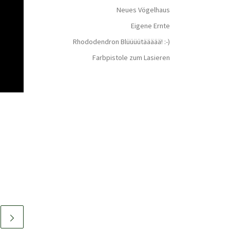
Neues Vögelhaus
Eigene Ernte
Rhododendron Blüüüütäääää! :-)
Farbpistole zum Lasieren